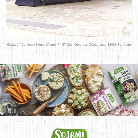
Kiosque " Comment Nourrir l'Avenir ? " 67 Cour Gerorges Clémenceau 33000 Bordeaux