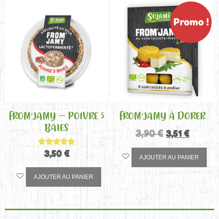
Promo !
FROM’JAMY – POIVRE 5
FROM’JAMY À DORER
BAIES
3,90
€
3,51
€
3,50
Note
€
AJOUTER AU PANIER
5.00
sur 5
AJOUTER AU PANIER