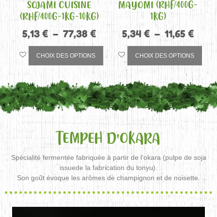
SOJAMI CUISINE
MAYOMI (RHF/400G-
(RHF/400G-1KG-10KG)
1KG)
5,13
€
–
77,38
€
5,34
€
–
11,65
€
CHOIX DES OPTIONS
CHOIX DES OPTIONS
TEMPEH D'OKARA
Spécialité fermentée fabriquée à partir de l’okara (pulpe de soja
issuede la fabrication du tonyu).
Son goût évoque les arômes de champignon et de noisette.