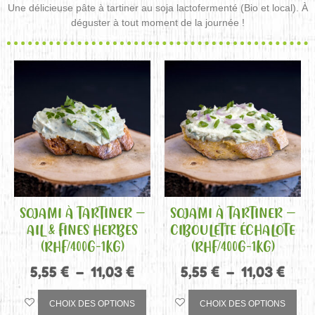
Une délicieuse pâte à tartiner au soja lactofermenté (Bio et local). À
déguster à tout moment de la journée !
SOJAMI À TARTINER –
SOJAMI À TARTINER –
AIL & FINES HERBES
CIBOULETTE ÉCHALOTE
(RHF/400G-1KG)
(RHF/400G-1KG)
5,55
€
–
11,03
€
5,55
€
–
11,03
€
CHOIX DES OPTIONS
CHOIX DES OPTIONS