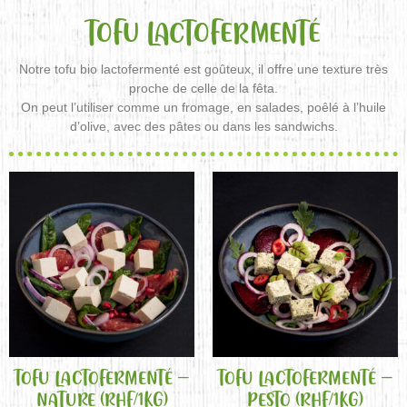
TOFU LACTOFERMENTÉ
Notre tofu bio lactofermenté est goûteux, il offre une texture très
proche de celle de la fêta.
On peut l’utiliser comme un fromage, en salades, poêlé à l’huile
d’olive, avec des pâtes ou dans les sandwichs.
TOFU LACTOFERMENTÉ –
TOFU LACTOFERMENTÉ –
NATURE (RHF/1KG)
PESTO (RHF/1KG)