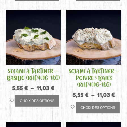
SOJAMI À TARTINER –
SOJAMI À TARTINER –
BASILIC (RHF/400G-1KG)
POIVRE 5 BAIES
(RHF/400G-1KG)
5,55
€
–
11,03
€
5,55
€
–
11,03
€
CHOIX DES OPTIONS
CHOIX DES OPTIONS