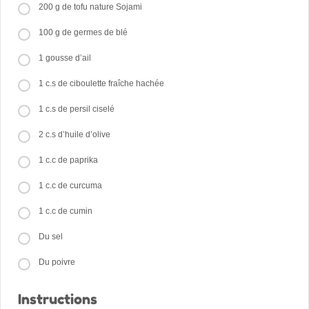
200 g de tofu nature Sojami
100 g de germes de blé
1 gousse d’ail
1 c.s de ciboulette fraîche hachée
1 c.s de persil ciselé
2 c.s d’huile d’olive
1 c.c de paprika
1 c.c de curcuma
1 c.c de cumin
Du sel
Du poivre
Instructions