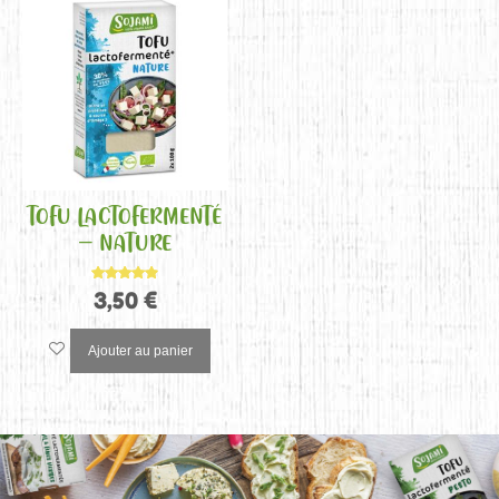
TOFU LACTOFERMENTÉ
– NATURE
Note
3,50
€
4.88
sur 5
Ajouter au panier