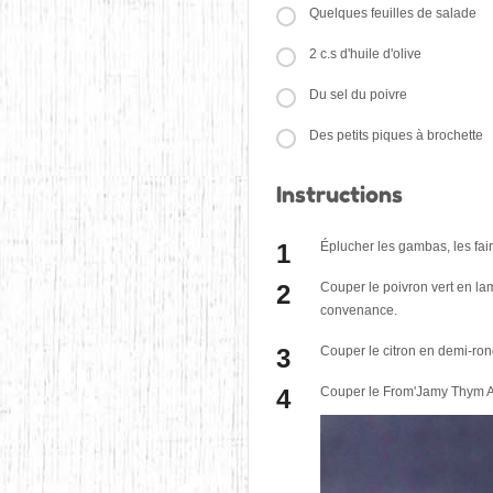
Quelques feuilles de salade
2 c.s d'huile d'olive
Du sel du poivre
Des petits piques à brochette
Instructions
Éplucher les gambas, les faire
Couper le poivron vert en lame
convenance.
Couper le citron en demi-ron
Couper le From'Jamy Thym Ail