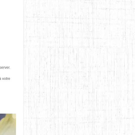
server.
à votre