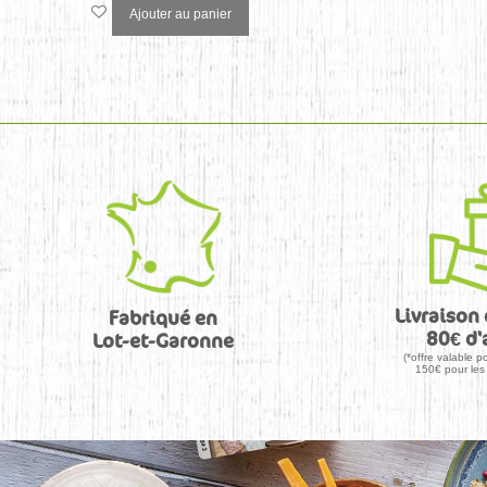
Ajouter au panier
Livraison 
Fabriqué en
80€ d'
Lot-et-Garonne
(*offre valable po
150€ pour les 