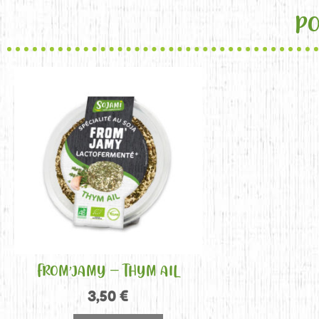
PO
FROM’JAMY – THYM AIL
3,50
€