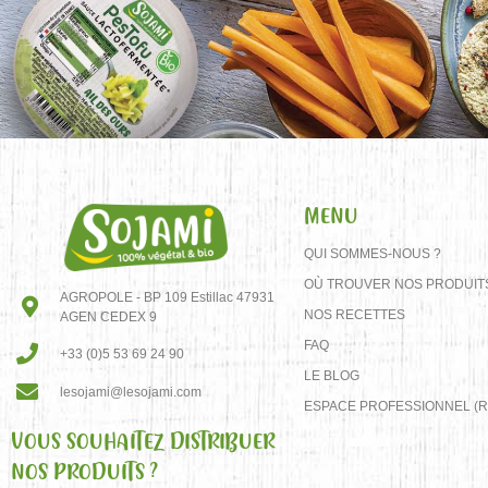
MENU
QUI SOMMES-NOUS ?
OÙ TROUVER NOS PRODUIT
AGROPOLE - BP 109 Estillac 47931
NOS RECETTES
AGEN CEDEX 9
FAQ
+33 (0)5 53 69 24 90
LE BLOG
lesojami@lesojami.com
ESPACE PROFESSIONNEL (R
VOUS SOUHAITEZ DISTRIBUER
NOS PRODUITS ?