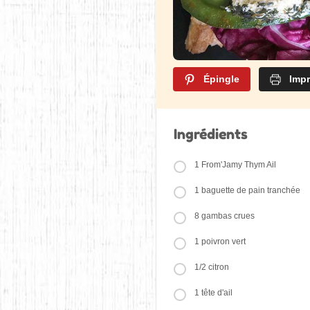
Épingle
Impr
Ingrédients
1 From'Jamy Thym Ail
1 baguette de pain tranchée
8 gambas crues
1 poivron vert
1/2 citron
1 tête d'ail