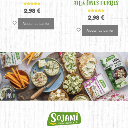
AIL & FINES HERBES
Note
2,98
€
5.00
sur 5
Note
2,98
€
5.00
sur 5
Ajouter au panier
Ajouter au panier