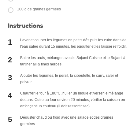
100 g de graines germées
Instructions
Laver et couper les légumes en petits dés puis les cuire dans de
l'eau salée durant 15 minutes, les égoutter et les laisser refroidir.
Battre les œufs, mélanger avec le Sojami Cuisine et le Sojami à
tartiner ail & fines herbes.
Ajouter les légumes, le persil, la ciboulette, le curry, saler et
poivrer.
Chauffer le four à 180°C, huiler un moule et verser le mélange
dedans. Cuire au four environ 20 minutes, vérifier la cuisson en
enfonçant un couteau (il doit ressortir sec).
Déguster chaud ou froid avec une salade et des graines
germées.