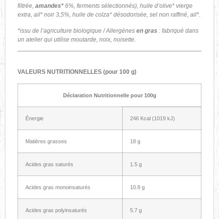
filtrée,
amandes*
6%, ferments sélectionnés), huile d’olive* vierge
extra, ail* noir 3,5%, huile de colza* désodorisée, sel non raffiné, ail*.
*issu de l’agriculture biologique / Allergènes
en gras
: fabriqué dans
un atelier qui utilise moutarde, noix, noisette.
VALEURS NUTRITIONNELLES (pour 100 g)
Déclaration Nutritionnelle pour 100g
Énergie
246 Kcal (1019 kJ)
Matières grasses
18 g
Acides gras saturés
1.5 g
Acides gras monoinsaturés
10.8 g
Acides gras polyinsaturés
5.7 g