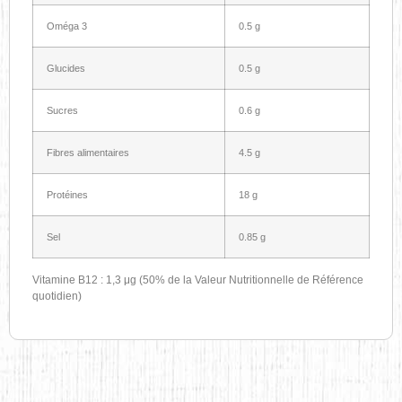
Oméga 3
0.5 g
Glucides
0.5 g
Sucres
0.6 g
Fibres alimentaires
4.5 g
Protéines
18 g
Sel
0.85 g
Vitamine B12 : 1,3 μg (50% de la Valeur Nutritionnelle de Référence
quotidien)