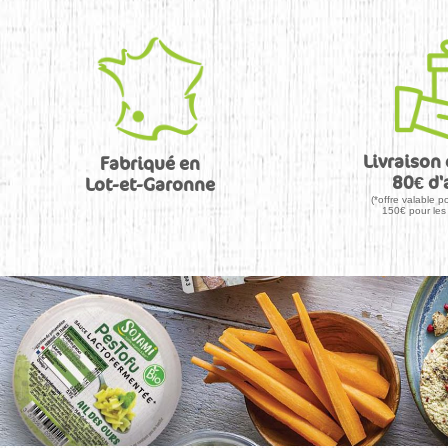
Livraison 
Fabriqué en
80€ d'
Lot-et-Garonne
(*offre valable po
150€ pour les 