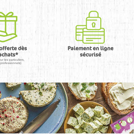
Paiement en ligne
offerte dès
sécurisé
achats*
ur les particuliers,
professionnels)