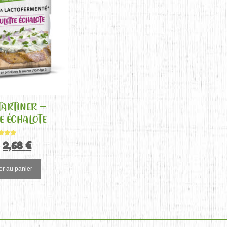
TARTINER –
E ÉCHALOTE
ote
€
2,68
€
.00
r 5
er au panier