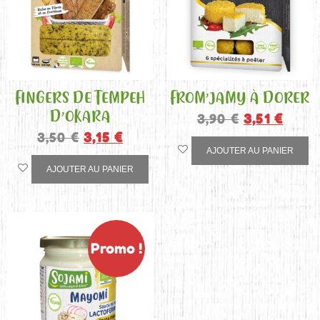
FINGERS DE TEMPEH
FROM’JAMY À DORER
D’OKARA
3,90
€
3,51
€
3,50
€
3,15
€
AJOUTER AU PANIER
AJOUTER AU PANIER
Promo !