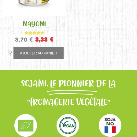
MAYOMI
3,70
€
3,33
€
Note
5.00
sur 5
AJOUTER AU PANIER
SOJAMI,
LE PIONNIER
DE LA
"FROMAGERIE VÉGÉTALE"