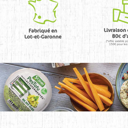
Livraison 
Fabriqué en
80€ d'
Lot-et-Garonne
(*offre valable po
150€ pour les 