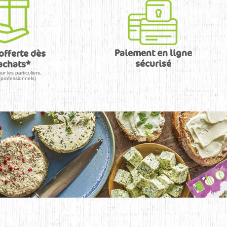
Paiement en ligne
offerte dès
sécurisé
achats*
ur les particuliers,
professionnels)