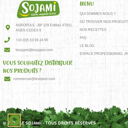
MENU
QUI SOMMES-NOUS ?
OÙ TROUVER NOS PRODUIT
AGROPOLE - BP 109 Estillac 47931
NOS RECETTES
AGEN CEDEX 9
FAQ
+33 (0)5 53 69 24 90
LE BLOG
lesojami@lesojami.com
ESPACE PROFESSIONNEL (R
VOUS SOUHAITEZ DISTRIBUER
NOS PRODUITS ?
commercial@lesojami.com
© 2023 LE SOJAMI - TOUS DROITS RÉSERVÉS