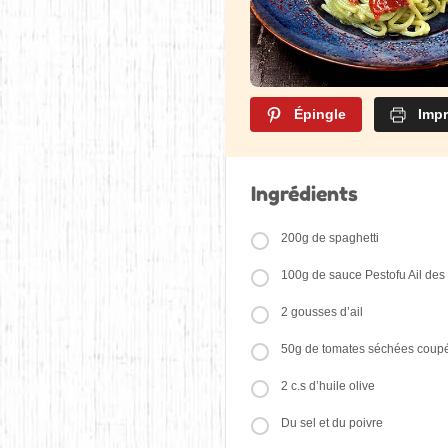
Épingle
Impr
Ingrédients
200g de spaghetti
100g de sauce Pestofu Ail des
2 gousses d’ail
50g de tomates séchées coup
2 c.s d’huile olive
Du sel et du poivre