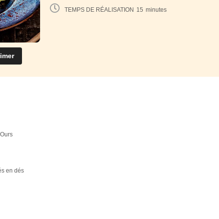
TEMPS DE RÉALISATION
15
minutes
imer
 Ours
és en dés